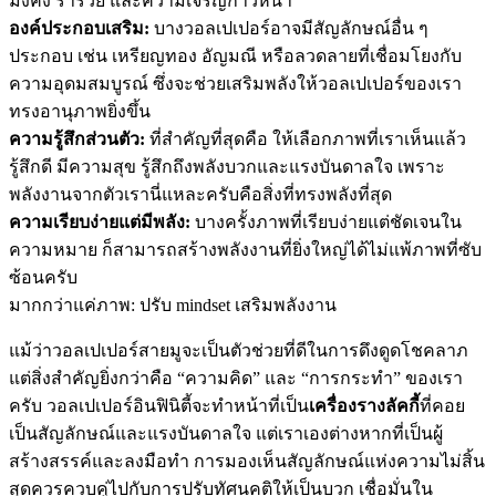
มั่งคั่ง ร่ำรวย และความเจริญก้าวหน้า
องค์ประกอบเสริม:
บางวอลเปเปอร์อาจมีสัญลักษณ์อื่น ๆ
ประกอบ เช่น เหรียญทอง อัญมณี หรือลวดลายที่เชื่อมโยงกับ
ความอุดมสมบูรณ์ ซึ่งจะช่วยเสริมพลังให้วอลเปเปอร์ของเรา
ทรงอานุภาพยิ่งขึ้น
ความรู้สึกส่วนตัว:
ที่สำคัญที่สุดคือ ให้เลือกภาพที่เราเห็นแล้ว
รู้สึกดี มีความสุข รู้สึกถึงพลังบวกและแรงบันดาลใจ เพราะ
พลังงานจากตัวเรานี่แหละครับคือสิ่งที่ทรงพลังที่สุด
ความเรียบง่ายแต่มีพลัง:
บางครั้งภาพที่เรียบง่ายแต่ชัดเจนใน
ความหมาย ก็สามารถสร้างพลังงานที่ยิ่งใหญ่ได้ไม่แพ้ภาพที่ซับ
ซ้อนครับ
มากกว่าแค่ภาพ: ปรับ mindset เสริมพลังงาน
แม้ว่าวอลเปเปอร์สายมูจะเป็นตัวช่วยที่ดีในการดึงดูดโชคลาภ
แต่สิ่งสำคัญยิ่งกว่าคือ “ความคิด” และ “การกระทำ” ของเรา
ครับ วอลเปเปอร์อินฟินิตี้จะทำหน้าที่เป็น
เครื่องรางลัคกี้
ที่คอย
เป็นสัญลักษณ์และแรงบันดาลใจ แต่เราเองต่างหากที่เป็นผู้
สร้างสรรค์และลงมือทำ การมองเห็นสัญลักษณ์แห่งความไม่สิ้น
สุดควรควบคู่ไปกับการปรับทัศนคติให้เป็นบวก เชื่อมั่นใน