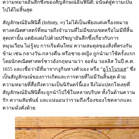
ความหมายอันลึกซึ้งของสัญลักษณ์อินฟินิตี้: อนันต์สู่ความเป็น
ไปได้ไม่สิ้นสุด
สัญลักษณ์อินฟินิตี้ (Infinity, ∞) ไม่ได้เป็นเพียงแค่เครื่องหมาย
ทางคณิตศาสตร์ที่หมายถึงจำนวนที่ไม่มีขอบเขตหรือไม่มีที่สิ้น
สุดเท่านั้น แต่ยังแฝงไปด้วยปรัชญาอันลึกซึ้งเกี่ยวกับการ
หมุนเวียน ไม่รู้จบ การเริ่มต้นใหม่ ความสมดุลของสิ่งที่ตรงกัน
ข้าม เช่น กลางวัน-กลางคืน หรือชาย-หญิง ถูกนำมาใช้ครั้งแรก
โดยนักคณิตศาสตร์ชาวอังกฤษนามว่า จอห์น วอลลิส ในปี ค.ศ.
1655 และเชื่อว่ามีที่มาจากงูกินหางตัวเอง หรือ “
อูโรโบรอส
” ซึ่ง
เป็นสัญลักษณ์ของการเกิดและการตายที่ไม่มีวันสิ้นสุด ด้วย
ความหมายที่สื่อถึงความเป็นนิรันดร์นี้เอง จึงไม่แปลกใจเลยที่
สัญลักษณ์อินฟินิตี้จะถูกนำไปใช้ในหลายบริบท ทั้งในด้านความ
รัก ความสัมพันธ์ และแน่นอนว่ารวมถึงเรื่องของโชคลาภและ
ความมั่งคั่งด้วย