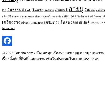
สายมู
พง
วันธรรมสวนะ
วันพระ
สวดมนต์
สีมงคล
สถิติหวย
หวยย้อน
หินมงคล
หลัง10ปี
หวยลาว
หวยเลขออกบ่อย
หวยเลขไหนออกบ่อย
อิทธิบาท 4
เข้าใจพุทธแท้
เครื่องราง
เสริมดวง
โหลดวอลเปเปอร์
เลขมงคล
เบี้ยแก้
ไหว้พระ 9 วัด
ไอเทมสายมู
© 2026 Buacha.com - อัพเดททุกเรื่องราวสายบุญ สายมู บทความ
เรื่องสิ่งศักดิ์สิทธิ์ และความเชื่อในประเทศไทยแบบครบวงจร