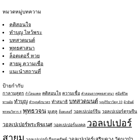
หมวดหมู่บทความ
คติสอนใจ
ทำบุญ ไหว้พระ
บทสวดมนต์
พุทธศาสนา
ล็อตเตอรี่ หวย
สายมู ความเชื่อ
แนะนำสถานที่
ป้ายกำกับ
กาลามสูตร
คติสอนใจ
ความเชื่อ
กำไลมงคล
คำสอนจากพุทธศาสนา
คู่มือชีวิต
บทสวดมนต์
ทำบุญ
ทำสมาธิ
ทานมัย
ทำบุญตักบาตร
บุญกิริยาวัตถุ 10
ผ้ายันต์
พุทธวจน
มูเตลู
วอลเปเปอร์จีน
วอลเปเปอร์ตรุษจีน
พรหมวิหาร 4
ล็อตเตอรี่
วอลเปเปอร์
วอลเปเปอร์พระพิฆเนศ
วอลเปเปอร์มงคล
สายมู
วอลเปเปอร์เสริมดวง
วัดนาป่า
วอลเปเปอร์เรียกทรัพย์