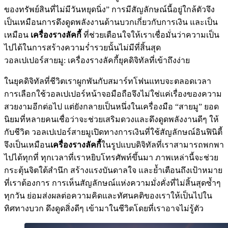
ของทรัพย์สินที่ไม่มีวันหยุดนิ่ง” การมีสัญลักษณ์นี้อยู่ใกล้ตัวจึง
เป็นเหมือนการดึงดูดพลังงานด้านบวกเกี่ยวกับการเงิน และเป็น
เหมือน
เครื่องรางลัคกี้
ที่ช่วยเตือนใจให้เราเชื่อมั่นว่าความเป็น
ไปได้ในการสร้างความร่ำรวยนั้นไม่มีที่สิ้นสุด
วอลเปเปอร์สายมู: เครื่องรางลัคกี้ยุคดิจิทัลที่เข้าถึงง่าย
ในยุคดิจิทัลที่ชีวิตเราผูกพันกับสมาร์ทโฟนแทบจะตลอดเวลา
การเลือกใช้วอลเปเปอร์หน้าจอมือถือจึงไม่ใช่แค่เรื่องของความ
สวยงามอีกต่อไป แต่ยังกลายเป็นหนึ่งในเครื่องมือ “สายมู” ยอด
นิยมที่หลายคนเชื่อว่าจะช่วยเสริมดวงและดึงดูดพลังงานดีๆ ให้
กับชีวิต วอลเปเปอร์สายมูเปิดทางการเงินที่ใช้สัญลักษณ์อินฟินิตี้
จึงเป็นเหมือน
เครื่องรางลัคกี้
ในรูปแบบดิจิทัลที่เราสามารถพกพา
ไปได้ทุกที่ ทุกเวลาที่เราหยิบโทรศัพท์ขึ้นมา ภาพเหล่านี้จะช่วย
กระตุ้นจิตใต้สำนึก สร้างแรงบันดาลใจ และย้ำเตือนถึงเป้าหมาย
ที่เราต้องการ การเห็นสัญลักษณ์แห่งความมั่งคั่งที่ไม่สิ้นสุดซ้ำๆ
ทุกวัน ย่อมส่งผลต่อความคิดและทัศนคติของเราให้เป็นไปใน
ทิศทางบวก ดึงดูดสิ่งดีๆ เข้ามาในชีวิตโดยที่เราอาจไม่รู้ตัว