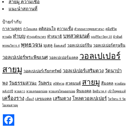
สายมู ความเชื่อ
แนะนำสถานที่
ป้ายกำกับ
กาลามสูตร
คติสอนใจ
ความเชื่อ
กำไลมงคล
คำสอนจากพุทธศาสนา
คู่มือชีวิต
บทสวดมนต์
ทำบุญ
ทำสมาธิ
ทานมัย
ทำบุญตักบาตร
บุญกิริยาวัตถุ 10
ผ้ายันต์
พุทธวจน
มูเตลู
วอลเปเปอร์จีน
วอลเปเปอร์ตรุษจีน
พรหมวิหาร 4
ล็อตเตอรี่
วอลเปเปอร์
วอลเปเปอร์พระพิฆเนศ
วอลเปเปอร์มงคล
สายมู
วอลเปเปอร์เสริมดวง
วัดนาป่า
วอลเปเปอร์เรียกทรัพย์
สายมู
พง
วันธรรมสวนะ
วันพระ
สวดมนต์
สีมงคล
สถิติหวย
หวยย้อน
หินมงคล
หลัง10ปี
หวยลาว
หวยเลขออกบ่อย
หวยเลขไหนออกบ่อย
อิทธิบาท 4
เข้าใจพุทธแท้
เครื่องราง
เสริมดวง
โหลดวอลเปเปอร์
เลขมงคล
เบี้ยแก้
ไหว้พระ 9 วัด
ไอเทมสายมู