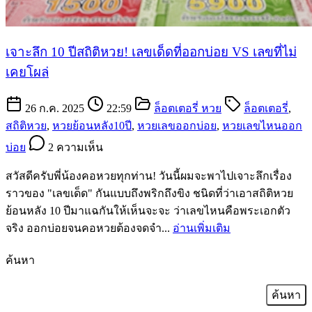
เจาะลึก 10 ปีสถิติหวย! เลขเด็ดที่ออกบ่อย VS เลขที่ไม่
เคยโผล่
26 ก.ค. 2025
22:59
ล็อตเตอรี่ หวย
ล็อตเตอรี่
,
สถิติหวย
,
หวยย้อนหลัง10ปี
,
หวยเลขออกบ่อย
,
หวยเลขไหนออก
บ่อย
2 ความเห็น
สวัสดีครับพี่น้องคอหวยทุกท่าน! วันนี้ผมจะพาไปเจาะลึกเรื่อง
ราวของ "เลขเด็ด" กันแบบถึงพริกถึงขิง ชนิดที่ว่าเอาสถิติหวย
ย้อนหลัง 10 ปีมาแฉกันให้เห็นจะจะ ว่าเลขไหนคือพระเอกตัว
จริง ออกบ่อยจนคอหวยต้องจดจำ...
อ่านเพิ่มเติม
ค้นหา
ค้นหา