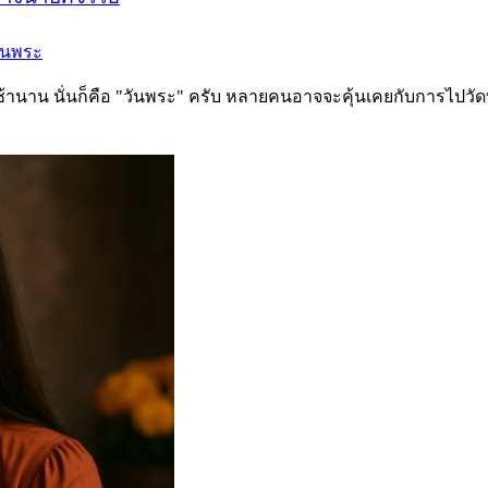
ันพระ
นไทยมาช้านาน นั่นก็คือ "วันพระ" ครับ หลายคนอาจจะคุ้นเคยกับการไ