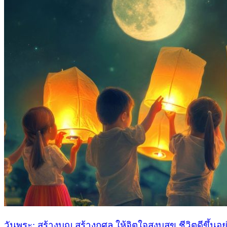
วันพระ: สร้างบุญ สร้างกุศล ให้จิตใจสงบสุข ชีวิตดีขึ้นอย