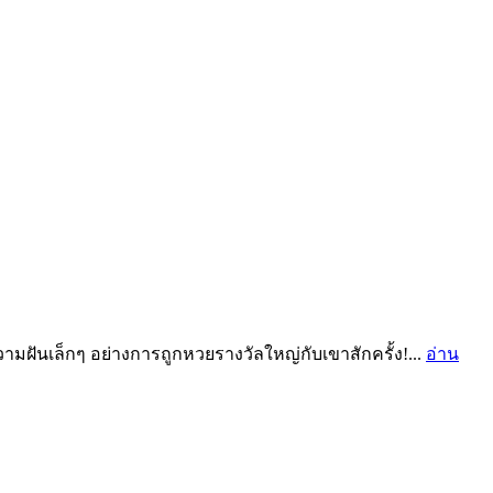
่ความฝันเล็กๆ อย่างการถูกหวยรางวัลใหญ่กับเขาสักครั้ง!...
อ่าน