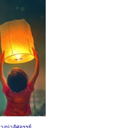
่างน่าอัศจรรย์