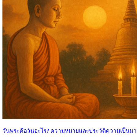
วันพระคือวันอะไร? ความหมายและประวัติความเป็นมาท