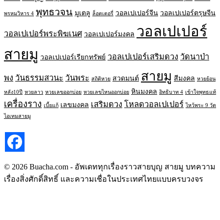
พุทธวจน
มูเตลู
วอลเปเปอร์จีน
วอลเปเปอร์ตรุษจีน
พรหมวิหาร 4
ล็อตเตอรี่
วอลเปเปอร์
วอลเปเปอร์พระพิฆเนศ
วอลเปเปอร์มงคล
สายมู
วอลเปเปอร์เสริมดวง
วัดนาป่า
วอลเปเปอร์เรียกทรัพย์
สายมู
พง
วันธรรมสวนะ
วันพระ
สวดมนต์
สีมงคล
สถิติหวย
หวยย้อน
หินมงคล
หลัง10ปี
หวยลาว
หวยเลขออกบ่อย
หวยเลขไหนออกบ่อย
อิทธิบาท 4
เข้าใจพุทธแท้
เครื่องราง
เสริมดวง
โหลดวอลเปเปอร์
เลขมงคล
เบี้ยแก้
ไหว้พระ 9 วัด
ไอเทมสายมู
© 2026 Buacha.com - อัพเดททุกเรื่องราวสายบุญ สายมู บทความ
เรื่องสิ่งศักดิ์สิทธิ์ และความเชื่อในประเทศไทยแบบครบวงจร