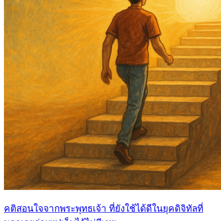
คติสอนใจจากพระพุทธเจ้า ที่ยังใช้ได้ดีในยุคดิจิทัลที่