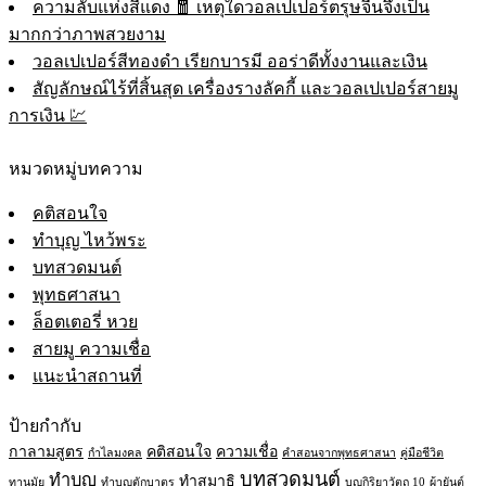
ความลับแห่งสีแดง 🧧 เหตุใดวอลเปเปอร์ตรุษจีนจึงเป็น
มากกว่าภาพสวยงาม
วอลเปเปอร์สีทองดำ เรียกบารมี ออร่าดีทั้งงานและเงิน
สัญลักษณ์ไร้ที่สิ้นสุด เครื่องรางลัคกี้ และวอลเปเปอร์สายมู
การเงิน 💹
หมวดหมู่บทความ
คติสอนใจ
ทำบุญ ไหว้พระ
บทสวดมนต์
พุทธศาสนา
ล็อตเตอรี่ หวย
สายมู ความเชื่อ
แนะนำสถานที่
ป้ายกำกับ
กาลามสูตร
คติสอนใจ
ความเชื่อ
กำไลมงคล
คำสอนจากพุทธศาสนา
คู่มือชีวิต
บทสวดมนต์
ทำบุญ
ทำสมาธิ
ทานมัย
ทำบุญตักบาตร
บุญกิริยาวัตถุ 10
ผ้ายันต์