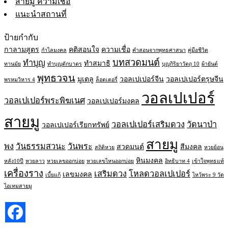
สายมู ความเชื่อ
แนะนำสถานที่
ป้ายกำกับ
กาลามสูตร
คติสอนใจ
ความเชื่อ
กำไลมงคล
คำสอนจากพุทธศาสนา
คู่มือชีวิต
บทสวดมนต์
ทำบุญ
ทำสมาธิ
ทานมัย
ทำบุญตักบาตร
บุญกิริยาวัตถุ 10
ผ้ายันต์
พุทธวจน
มูเตลู
วอลเปเปอร์จีน
วอลเปเปอร์ตรุษจีน
พรหมวิหาร 4
ล็อตเตอรี่
วอลเปเปอร์
วอลเปเปอร์พระพิฆเนศ
วอลเปเปอร์มงคล
สายมู
วอลเปเปอร์เสริมดวง
วัดนาป่า
วอลเปเปอร์เรียกทรัพย์
สายมู
พง
วันธรรมสวนะ
วันพระ
สวดมนต์
สีมงคล
สถิติหวย
หวยย้อน
หินมงคล
หลัง10ปี
หวยลาว
หวยเลขออกบ่อย
หวยเลขไหนออกบ่อย
อิทธิบาท 4
เข้าใจพุทธแท้
เครื่องราง
เสริมดวง
โหลดวอลเปเปอร์
เลขมงคล
เบี้ยแก้
ไหว้พระ 9 วัด
ไอเทมสายมู