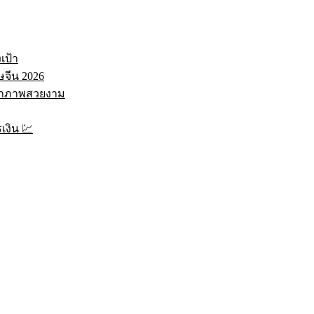
เป้า
ษจีน 2026
กว่าภาพสวยงาม
เงิน 💹