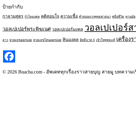
ป้ายกำกับ
กาลามสูตร
คติสอนใจ
ความเชื่อ
กำไลมงคล
คำสอนจากพุทธศาสนา
คู่มือชีวิต
ทานมัย
วอลเปเปอร์ส
วอลเปเปอร์พระพิฆเนศ
วอลเปเปอร์มงคล
เครื่องร
หินมงคล
ลาว
หวยเลขออกบ่อย
หวยเลขไหนออกบ่อย
อิทธิบาท 4
เข้าใจพุทธแท้
© 2026 Buacha.com - อัพเดททุกเรื่องราวสายบุญ สายมู บทความเร