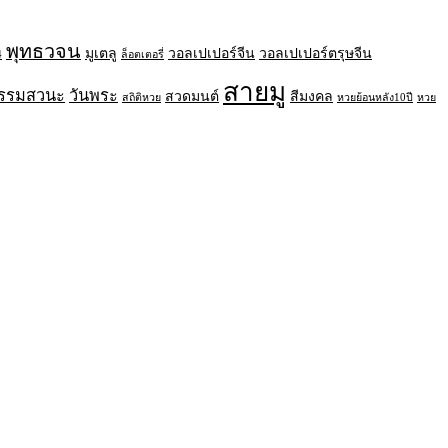
พุทธวจน
มูเตลู
วอลเปเปอร์จีน
วอลเปเปอร์ตรุษจีน
4
ล็อตเตอรี่
สายมู
ธรรมสวนะ
วันพระ
สวดมนต์
สีมงคล
สถิติหวย
หวยย้อนหลัง10ปี
หวย