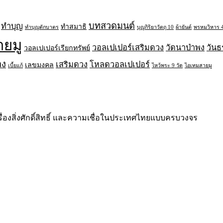
บทสวดมนต์
ทำบุญ
ทำสมาธิ
ทำบุญตักบาตร
บุญกิริยาวัตถุ 10
ผ้ายันต์
พรหมวิหาร 
ายมู
วอลเปเปอร์เสริมดวง
วัดนาป่าพง
วัน
วอลเปเปอร์เรียกทรัพย์
าง
เสริมดวง
โหลดวอลเปเปอร์
เลขมงคล
เบี้ยแก้
ไหว้พระ 9 วัด
ไอเทมสายมู
ื่องสิ่งศักดิ์สิทธิ์ และความเชื่อในประเทศไทยแบบครบวงจร