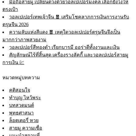
มือถือสายมู เปลี่ยนดวงด้วยวอลเปเปอร์มงคล เลือกยังไงให้
ตรงเป้า
วอลเปเปอร์เทพเจ้าจีน 🧧 เสริมโชคลาภการเงินการงานรับ
ตรุษจีน 2026
ความลับแห่งสีแดง 🧧 เหตุใดวอลเปเปอร์ตรุษจีนจึงเป็น
มากกว่าภาพสวยงาม
วอลเปเปอร์สีทองดำ เรียกบารมี ออร่าดีทั้งงานและเงิน
สัญลักษณ์ไร้ที่สิ้นสุด เครื่องรางลัคกี้ และวอลเปเปอร์สายมู
การเงิน 💹
หมวดหมู่บทความ
คติสอนใจ
ทำบุญ ไหว้พระ
บทสวดมนต์
พุทธศาสนา
ล็อตเตอรี่ หวย
สายมู ความเชื่อ
แนะนำสถานที่