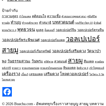
ป้ายกำกับ
กาลามสูตร
คติสอนใจ
ความเชื่อ
กำไลมงคล
คำสอนจากพุทธศาสนา
คู่มือชีวิต
บทสวดมนต์
ทำบุญ
ทำสมาธิ
ทานมัย
ทำบุญตักบาตร
บุญกิริยาวัตถุ 10
ผ้ายันต์
พุทธวจน
มูเตลู
วอลเปเปอร์จีน
วอลเปเปอร์ตรุษจีน
พรหมวิหาร 4
ล็อตเตอรี่
วอลเปเปอร์
วอลเปเปอร์พระพิฆเนศ
วอลเปเปอร์มงคล
สายมู
วอลเปเปอร์เสริมดวง
วัดนาป่า
วอลเปเปอร์เรียกทรัพย์
สายมู
พง
วันธรรมสวนะ
วันพระ
สวดมนต์
สีมงคล
สถิติหวย
หวยย้อน
หินมงคล
หลัง10ปี
หวยลาว
หวยเลขออกบ่อย
หวยเลขไหนออกบ่อย
อิทธิบาท 4
เข้าใจพุทธแท้
เครื่องราง
เสริมดวง
โหลดวอลเปเปอร์
เลขมงคล
เบี้ยแก้
ไหว้พระ 9 วัด
ไอเทมสายมู
© 2026 Buacha.com - อัพเดททุกเรื่องราวสายบุญ สายมู บทความ