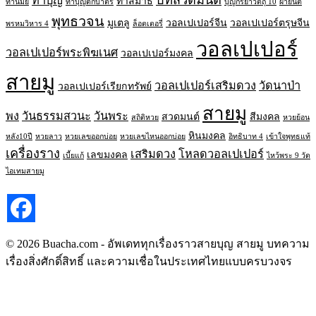
บทสวดมนต์
ทำบุญ
ทำสมาธิ
ทานมัย
ทำบุญตักบาตร
บุญกิริยาวัตถุ 10
ผ้ายันต์
พุทธวจน
มูเตลู
วอลเปเปอร์จีน
วอลเปเปอร์ตรุษจีน
พรหมวิหาร 4
ล็อตเตอรี่
วอลเปเปอร์
วอลเปเปอร์พระพิฆเนศ
วอลเปเปอร์มงคล
สายมู
วอลเปเปอร์เสริมดวง
วัดนาป่า
วอลเปเปอร์เรียกทรัพย์
สายมู
พง
วันธรรมสวนะ
วันพระ
สวดมนต์
สีมงคล
สถิติหวย
หวยย้อน
หินมงคล
หลัง10ปี
หวยลาว
หวยเลขออกบ่อย
หวยเลขไหนออกบ่อย
อิทธิบาท 4
เข้าใจพุทธแท้
เครื่องราง
เสริมดวง
โหลดวอลเปเปอร์
เลขมงคล
เบี้ยแก้
ไหว้พระ 9 วัด
ไอเทมสายมู
© 2026 Buacha.com - อัพเดททุกเรื่องราวสายบุญ สายมู บทความ
เรื่องสิ่งศักดิ์สิทธิ์ และความเชื่อในประเทศไทยแบบครบวงจร