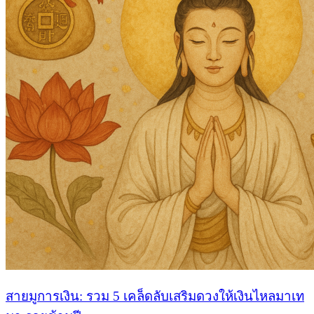
สายมูการเงิน: รวม 5 เคล็ดลับเสริมดวงให้เงินไหลมาเท