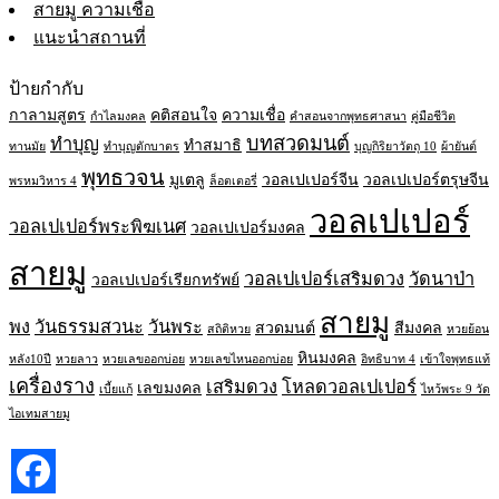
สายมู ความเชื่อ
แนะนำสถานที่
ป้ายกำกับ
กาลามสูตร
คติสอนใจ
ความเชื่อ
กำไลมงคล
คำสอนจากพุทธศาสนา
คู่มือชีวิต
บทสวดมนต์
ทำบุญ
ทำสมาธิ
ทานมัย
ทำบุญตักบาตร
บุญกิริยาวัตถุ 10
ผ้ายันต์
พุทธวจน
มูเตลู
วอลเปเปอร์จีน
วอลเปเปอร์ตรุษจีน
พรหมวิหาร 4
ล็อตเตอรี่
วอลเปเปอร์
วอลเปเปอร์พระพิฆเนศ
วอลเปเปอร์มงคล
สายมู
วอลเปเปอร์เสริมดวง
วัดนาป่า
วอลเปเปอร์เรียกทรัพย์
สายมู
พง
วันธรรมสวนะ
วันพระ
สวดมนต์
สีมงคล
สถิติหวย
หวยย้อน
หินมงคล
หลัง10ปี
หวยลาว
หวยเลขออกบ่อย
หวยเลขไหนออกบ่อย
อิทธิบาท 4
เข้าใจพุทธแท้
เครื่องราง
เสริมดวง
โหลดวอลเปเปอร์
เลขมงคล
เบี้ยแก้
ไหว้พระ 9 วัด
ไอเทมสายมู