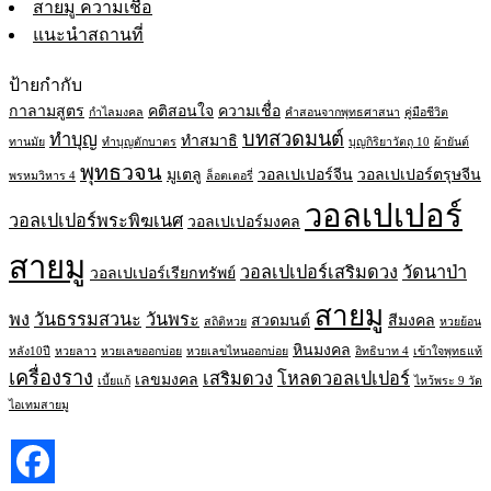
สายมู ความเชื่อ
แนะนำสถานที่
ป้ายกำกับ
กาลามสูตร
คติสอนใจ
ความเชื่อ
กำไลมงคล
คำสอนจากพุทธศาสนา
คู่มือชีวิต
บทสวดมนต์
ทำบุญ
ทำสมาธิ
ทานมัย
ทำบุญตักบาตร
บุญกิริยาวัตถุ 10
ผ้ายันต์
พุทธวจน
มูเตลู
วอลเปเปอร์จีน
วอลเปเปอร์ตรุษจีน
พรหมวิหาร 4
ล็อตเตอรี่
วอลเปเปอร์
วอลเปเปอร์พระพิฆเนศ
วอลเปเปอร์มงคล
สายมู
วอลเปเปอร์เสริมดวง
วัดนาป่า
วอลเปเปอร์เรียกทรัพย์
สายมู
พง
วันธรรมสวนะ
วันพระ
สวดมนต์
สีมงคล
สถิติหวย
หวยย้อน
หินมงคล
หลัง10ปี
หวยลาว
หวยเลขออกบ่อย
หวยเลขไหนออกบ่อย
อิทธิบาท 4
เข้าใจพุทธแท้
เครื่องราง
เสริมดวง
โหลดวอลเปเปอร์
เลขมงคล
เบี้ยแก้
ไหว้พระ 9 วัด
ไอเทมสายมู